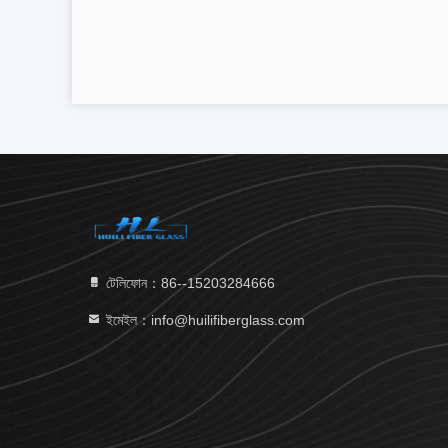
টেলিফোন：86--15203284666
ইমেইল：info@huilifiberglass.com