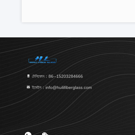
টেলিফোন：86--15203284666
ইমেইল：info@huilifiberglass.com