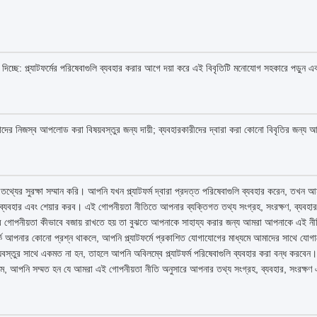
ে দিচ্ছে: প্ল্যাটফর্মের পরিষেবাগুলি ব্যবহার করার আগে দয়া করে এই বিবৃতিটি মনোযোগ সহকারে পড়ুন এ
র নিজস্ব আপলোড করা বিষয়বস্তুর জন্য দায়ী; ব্যবহারকারীদের দ্বারা করা কোনো বিবৃতির জন্য আ
তথ্যের সুরক্ষা সম্মান করি। আপনি যখন প্ল্যাটফর্ম দ্বারা প্রদত্ত পরিষেবাগুলি ব্যবহার করেন, তখন
্যবহার এবং শেয়ার করব। এই গোপনীয়তা নীতিতে আপনার ব্যক্তিগত তথ্য সংগ্রহ, সংরক্ষণ, ব্যবহার, শ
গোপনীয়তা কীভাবে বজায় রাখতে হয় তা বুঝতে আপনাকে সাহায্য করার জন্য আমরা আপনাকে এই নীতিটি 
কে আপনার কোনো প্রশ্ন থাকলে, আপনি প্ল্যাটফর্মে প্রকাশিত যোগাযোগের মাধ্যমে আমাদের সাথে য
স্তুর সাথে একমত না হন, তাহলে আপনি অবিলম্বে প্ল্যাটফর্ম পরিষেবাগুলি ব্যবহার করা বন্ধ করবেন। প
ধ্যমে, আপনি সম্মত হন যে আমরা এই গোপনীয়তা নীতি অনুসারে আপনার তথ্য সংগ্রহ, ব্যবহার, সংরক্ষণ