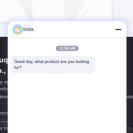
linda
11:56 AM
qiang County Huili Fiberglass
Good day, what product are you looking 
for?
., Ltd.
়াং কাউন্টি হিউলি ফাইবারগ্লাস কোং, লিমিটেড ফাইবারগ্লাস পোকামাকড়
, ফাইবারগ্লাস জাল, পলিয়েস্টার / ফাইবারগ্লাস সুখী জাল ইত্যাদি উত্পাদন
।
াড়াতাড়ি সম্ভব আমরা আপনার কাছে ফিরে আসব।
নিবন্ধন করুন