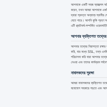
আপনাকে একটি সহজ অ্যাক্সেস অভিজ্ঞ
করেন, তখন আমরা আপনাকে একটি ব্য
দ্বারা প্রদত্ত অন্যান্য স্থানীয
যেতে পারে। আপনি কুকি গ্রহণ সং
এটি প্ল্যাটফর্ম-সম্পর্কিত ওয়েবস
আপনার ব্যক্তিগত তথ্যের স
আপনার তথ্যের নিরাপত্তা রক্ষার জন
করি, যার মধ্যে SSL, তথ্য এনক্রি
পরিচালনা করি যারা আপনার তথ্যের স
নেওয়া এবং তাদের কার্যক্রম পর্যবে
নাবালকদের সুরক্ষা
আমরা নাবালকদের ব্যক্তিগত তথ
মনোযোগ সহকারে পড়তে এবং আমাদ