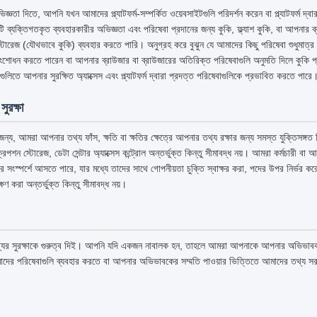
তা দিতে, আপনি যখন আমাদের প্ল্যাটফর্ম-সম্পর্কিত ওয়েবসাইটগুলি পরিদর্শন করেন বা প্ল্যাটফর্ম দ্বার
ক্তিগতকৃত ব্যবহারকারীর অভিজ্ঞতা এবং পরিষেবা প্রদানের জন্য কুকি, ফ্ল্যাশ কুকি, বা আপনার ব্রা
় স্টোরেজ (যৌথভাবে কুকি) ব্যবহার করতে পারি। অনুগ্রহ করে বুঝুন যে আমাদের কিছু পরিষেবা শুধুমাত্র
শোধন করতে পারেন বা আপনার ব্রাউজার বা ব্রাউজারের অতিরিক্ত পরিষেবাগুলি অনুমতি দিলে কুকি প্
াইটগুলিতে আপনার সুরক্ষিত অ্যাক্সেস এবং প্ল্যাটফর্ম দ্বারা প্রদত্ত পরিষেবাগুলিকে প্রভাবিত করতে পারে
ুরক্ষা
্য, আমরা আপনার তথ্য ফাঁস, ক্ষতি বা ক্ষতির ক্ষেত্রে আপনার তথ্য রক্ষার জন্য সমস্ত যুক্তিসঙ্গত নির
পশন স্টোরেজ, ডেটা সেন্টার অ্যাক্সেস কন্ট্রোল অন্তর্ভুক্ত কিন্তু সীমাবদ্ধ নয়। আমরা কর্মচারী ব
ংস্পর্শে আসতে পারে, যার মধ্যে তাদের সাথে গোপনীয়তা চুক্তি স্বাক্ষর করা, পদের উপর নির্ভর করে বিভি
ক্ষণ করা অন্তর্ভুক্ত কিন্তু সীমাবদ্ধ নয়।
্যের সুরক্ষাকে গুরুত্ব দিই। আপনি যদি একজন নাবালক হন, তাহলে আমরা আপনাকে আপনার অভিভাব
ের পরিষেবাগুলি ব্যবহার করতে বা আপনার অভিভাবকের সম্মতি পাওয়ার ভিত্তিতে আমাদের তথ্য সর