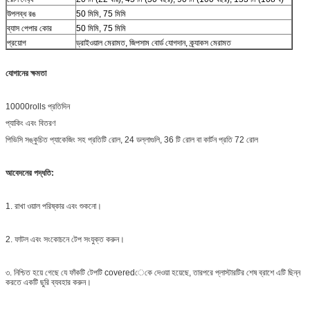
উপলব্ধ রঙ
50 মিমি, 75 মিমি
ব্যাস পেপার কোর
50 মিমি, 75 মিমি
প্রয়োগ
ড্রাইওয়াল মেরামত, জিপসাম বোর্ড যোগদান, ক্র্যাকস মেরামত
যোগানের ক্ষমতা
10000rolls প্রতিদিন
প্যাকিং এবং বিতরণ
পিভিসি সঙ্কুচিত প্যাকেজিং সহ প্রতিটি রোল, 24 ডল্লাগুলি, 36 টি রোল বা কার্টন প্রতি 72 রোল
আবেদনের পদ্ধতি:
1. রাখা ওয়াল পরিষ্কার এবং শুকনো।
2. ফাটল এবং সংকোচনে টেপ সংযুক্ত করুন।
৩. নিশ্চিত হয়ে গেছে যে ফাঁকটি টেপটি coveredেকে দেওয়া হয়েছে, তারপরে প্লাস্টারটির শেষ ব্রাশে এটি ছিন্ন
করতে একটি ছুরি ব্যবহার করুন।