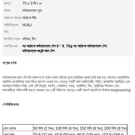
ঘনত্ব:
75 ± 3 জি / ㎡
পাদান:
ফাইবারগ্লাস সুতা
আঠালো প্রকার:
আঠালো ক্ষীর
পরিচিতিমুলক
HUILI
নাম:
উৎপত্তি স্থল:
হাইবার, চীন
স্ব আঠালো ফাইবারগ্লাস টেপ 9 * 9
70g স্ব আঠালো ফাইবারগ্লাস টেপ
লক্ষণীয় করা:
,
,
ফাইবারগ্লাস জয়েন্ট জাল টেপ
পণ্যের বর্ণনা
ফাইবারগ্লাস জাল টেপ সি-গ্লাস বা ই-গ্লাস গ্লাস ফাইবার বুনন ফ্যাব্রিক দ্বারা তৈরি করা হয়, তারপরে এক্রাইলিক
অ্যাসিড কপোলিমার তরল দিয়ে প্রলেপ দেওয়া হয়।যেহেতু পণ্যটি ক্ষার-প্রতিরোধী, শক্তি, রাসায়নিক স্থায়িত্ব এবং
অবস্থান নির্ধারণে উচ্চ, তাই এটি সিমেন্ট, মার্বেল, মোজাইক, পাথর, প্লাস্টিক, পিচ, প্রাচীরের উপকরণ এবং
জলরোধীকে শক্তিশালী করতে ব্যবহৃত হয়।এটি নির্মাণের ক্ষেত্রে একটি আদর্শ প্রকৌশল উপাদান engineering
স্পেসিফিকেশন
রোল প্রস্থ
50 মিমি (2 ইঞ্চ), 100 মিমি (4 ইঞ্চ), 150 মিমি (6 ইঞ্চ), 200 মিমি (8 ইঞ্চ)
রোল দৈর্ঘ্য
20 মি (22 বায়), 45 মি (50 বছর), 90 মি (100 বছর), 153 মি (168 ব)