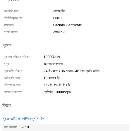
উৎপত্তি স্থল:
হেবেই চীন
পরিচিতিমুলক নাম:
HuiLi
সাক্ষ্যদান:
Factory Certificate
মডেল নম্বার:
এইচএল -3
প্রদান
ন্যূনতম চাহিদার পরিমাণ:
1000Rolls
মূল্য:
আলোচনা সাপেক্ষে
প্যাকেজিং বিবরণ:
24 টি রোলস / 36 রোলস / 48 রোল প্রতি কার্টনে
ডেলিভারি সময়:
10 কাজের দিন
পরিশোধের শর্ত:
এল / সি, ডি / পি, টি / টি
যোগানের ক্ষমতা:
প্রতিদিন 10000sqm
বিবরণ
স্বয়ং আঠালো ফাইবারগ্লাস টেপ
জাল আকার:
9 * 9