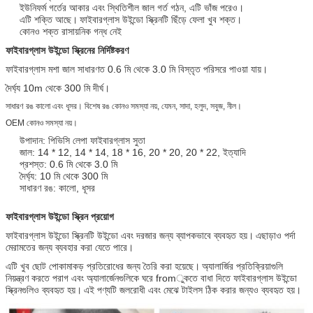
ইউনিফর্ম গর্তের আকার এবং স্থিতিশীল জাল গর্ত গঠন, এটি ভাঁজ পরেও।
এটি শক্তি আছে।
ফাইবারগ্লাস উইন্ডো স্ক্রিনটি ছিঁড়ে ফেলা খুব শক্ত।
কোনও শক্ত রাসায়নিক গন্ধ নেই
ফাইবারগ্লাস উইন্ডো স্ক্রিনের নির্দিষ্টকরণ
ফাইবারগ্লাস মশা জাল সাধারণত 0.6 মি থেকে 3.0 মি বিস্তৃত পরিসরে পাওয়া যায়।
দৈর্ঘ্য 10m থেকে 300 মি দীর্ঘ।
সাধারণ রঙ কালো এবং ধূসর। বিশেষ রঙ কোনও সমস্যা নয়, যেমন, সাদা, হলুদ, সবুজ, নীল।
OEM কোনও সমস্যা নয়।
উপাদান: পিভিসি লেপা ফাইবারগ্লাস সুতা
জাল: 14 * 12, 14 * 14, 18 * 16, 20 * 20, 20 * 22, ইত্যাদি
প্রশস্ত: 0.6 মি থেকে 3.0 মি
দৈর্ঘ্য: 10 মি থেকে 300 মি
সাধারণ রঙ: কালো, ধূসর
ফাইবারগ্লাস উইন্ডো স্ক্রিন প্রয়োগ
ফাইবারগ্লাস উইন্ডো স্ক্রিনটি উইন্ডো এবং দরজার জন্য ব্যাপকভাবে ব্যবহৃত হয়।
এছাড়াও পর্দা
মেরামতের জন্য ব্যবহার করা যেতে পারে।
এটি খুব ছোট পোকামাকড় প্রতিরোধের জন্য তৈরি করা হয়েছে।
অ্যালার্জির প্রতিক্রিয়াগুলি
নিয়ন্ত্রণ করতে পরাগ এবং অ্যালার্জেনগুলিকে ঘরে fromুকতে বাধা দিতে ফাইবারগ্লাস উইন্ডো
স্ক্রিনগুলিও ব্যবহৃত হয়।
এই পণ্যটি জলরোধী এবং মেঝে টাইলস ঠিক করার জন্যও ব্যবহৃত হয়।