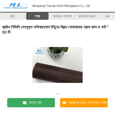
Wuqiang County Huili Fiberglass Co., Ltd.
বাড়ি
পণ্য
আমাদের সম্পর্কে
কারখানা ভ্রমণ
>>
ব্রাউন পিভিসি লেপযুক্ত ফাইবারগ্লাস উইন্ডো স্ক্রিন পোকামাকড় প্রুফ জাল 4 ফাট *
30 মি
ভালো দাম
আমাদের সাথে যোগাযোগ করুন