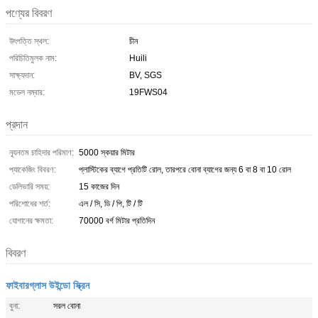
পণ্যের বিবরণ
উৎপত্তি স্থল:
চীন
পরিচিতিমুলক নাম:
Huili
সাক্ষ্যদান:
BV, SGS
মডেল নম্বার:
19FWS04
প্রদান
ন্যূনতম চাহিদার পরিমাণ:
5000 স্কয়ার মিটার
প্যাকেজিং বিবরণ:
প্লাস্টিকের ব্যাগে প্রতিটি রোল, তারপরে বোনা ব্যাগের জন্য 6 বা 8 বা 10 রোল
ডেলিভারি সময়:
15 কাজের দিন
পরিশোধের শর্ত:
এল / সি, ডি / পি, টি / টি
যোগানের ক্ষমতা:
70000 বর্গ মিটার প্রতিদিন
বিবরণ
ফাইবারগ্লাস উইন্ডো স্ক্রিন
বুনা:
সরল বোনা