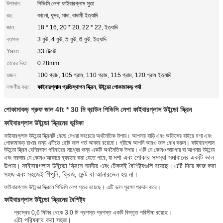
উপাদান:
পিভিসি লেপা ফাইবারগ্লাস সুতা
রঙ:
কালো, ধূসর, সাদা, বাদামী ইত্যাদি
জাল:
18 * 16, 20 * 20, 22 * ​​22, ইত্যাদি
ব্যাপক:
3 ফুট, 4 ফুট, 5 ফুট, 6 ফুট, ইত্যাদি
Yarn:
33 টেক্সট
তারের দিয়া:
0.28mm
ওজন:
100 গ্রাম, 105 গ্রাম, 110 গ্রাম, 115 গ্রাম, 120 গ্রাম ইত্যাদি
ফাইবারগ্লাস প্রতিস্থাপন স্ক্রিন
উইন্ডো পোকামাকড় পর্দা
লক্ষণীয় করা:
,
পোকামাকড় প্রুফ জাল 4ft * 30 মি ব্রাউন পিভিসি লেপা ফাইবারগ্লাস উইন্ডো স্ক্রিন
ফাইবারগ্লাস উইন্ডো স্ক্রিনের ভূমিকা
ফাইবারগ্লাস উইন্ডো স্ক্রিনটি বেছে নেওয়া সবচেয়ে অর্থনৈতিক উপায়। আপনার বাড়ি এবং অফিসের বাইরে মশা এবং
পোকামাকড় রাখার জন্য এটিতে ছোট জাল গর্ত আকার রয়েছে। গ্রীষ্মে আপনি আরও ভাল বোধ করুন। ফাইবারগ্লাস
উইন্ডো স্ক্রিন বেশিরভাগ পরিবারের সাধ্যের জন্য একটি অর্থনৈতিক উপায়। এটি যে কোনও জায়গায় বা আপনার উইন্ডো
মশা এবং পোকার সমস্যা সমাধানের একটি ভাল
এবং দরজার যে কোনও আকারে ব্যবহার করা যেতে পারে, যা
উপায়।
ফাইবারগ্লাস উইন্ডো স্ক্রিনে নমনীয় এবং টেকসই বৈশিষ্ট্যগুলি রয়েছে।
এটি দিয়ে কাজ করা
সহজ এবং সহজেই পিঁপুনি, ক্রিজ, ডেন্ট বা আনারভেল হয় না।
ফাইবারগ্লাস উইন্ডো স্ক্রিনে পিভিসি লেপ স্তর রয়েছে। এটি ভাল সুরক্ষা প্রদান করে।
ফাইবারগ্লাস উইন্ডো স্ক্রিনের বৈশিষ্ট্য
প্রস্থের 0,6 মিটার থেকে 3.0 মি প্রশস্ত প্রশস্ত একটি বিস্তৃত পরিসীমা রয়েছে।
এটা পরিষ্কার করা সহজ।