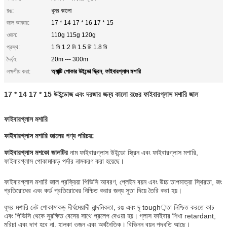
রঙ:
ধূসর কালো
জাল আকার:
17 * 14 17 * 16 17 * 15
ওজন:
110g 115g 120g
প্রস্থ:
1 মি 1.2 মি 1.5 মি 1.8 মি
দৈর্ঘ্য:
20m --- 300m
অ্যান্টি পোকার উইন্ডো স্ক্রিন
ফাইবারগ্লাস মশারি
লক্ষণীয় করা:
,
17 * 14 17 * 15 উইন্ডোজ এবং দরজার জন্য কালো রঙের ফাইবারগ্লাস মশারি জাল
ফাইবারগ্লাস মশারি
ফাইবারগ্লাস মশারি জালের পণ্য পরিচয়:
ফাইবারগ্লাস মশকো জালটির
নাম ফাইবারগ্লাস উইন্ডো স্ক্রিন এবং ফাইবারগ্লাস মশারি,
ফাইবারগ্লাস পোকামাকড় পর্দার নামকরণ করা হয়েছে।
ফাইবারগ্লাস মশারি জাল প্রক্রিয়া পিভিসি আবরণ, প্লেইন বয়ন এবং উচ্চ তাপমাত্রা স্থিরতা, জং
প্রতিরোধের এবং কর্ড প্রতিরোধের নিশ্চিত করার জন্য সুতা দিয়ে তৈরি করা হয়।
ধূসর মশারি নেট পোকামাকড় দীর্ঘমেয়াদী নান্দনিকতা, রঙ এবং দৃ tough়তা নিশ্চিত করতে কাচ
এবং পিভিসি থেকে সুরক্ষিত বেসের সাথে প্রলেপ দেওয়া হয়।
গ্লাস ফাইবার শিখা retardant,
মরিচা এবং দাগ হবে না, হালকা ওজন এবং অর্থনৈতিক।
বিভিন্ন বয়ন পদ্ধতি আছে।