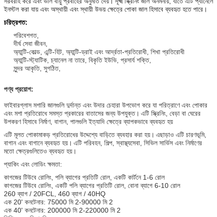
সরবরাহ করে এবং ভাল বায়ু প্রবাহের অনুমতি দেয়।
সূক্ষ্ম স্ক্রিনিং জাল অনমনীয়, যাতে এটি প্যানেলে
ইনস্টল করা যায় এবং অস্থায়ী এবং স্থায়ী উভয় ক্ষেত্রে পোকা জাল হিসাবে ব্যবহৃত হতে পারে।
চরিত্রগত:
পরিবেশগত,
দীর্ঘ সেবা জীবন,
অ্যান্টি-কোল্ড, এন্টি-হিট, অ্যান্টি-ড্রাই এবং আর্দ্রতা-প্রতিরোধী, শিখা প্রতিরোধী
অ্যান্টি-স্ট্যাটিক, চ্যানেল না তারে, বিকৃতি ইউভি, প্রসার্য শক্তি,
সুন্দর আকৃতি, সুগঠিত,
পণ্য প্রয়োগ:
ফাইবারগ্লাস মশারি জালগুলি দুর্দান্ত এবং উদার চেহারা উপভোগ করে যা পরিত্রাণে এবং পোকার
এবং মশা প্রতিরোধে সমস্ত প্রকারের বাতাসের জন্য উপযুক্ত।
এটি স্ক্রিনিং, বেড়া বা ঘেরের
উপকরণ হিসাবে নির্মাণ, বাগান, পালগুলি ইত্যাদি ক্ষেত্রে ব্যাপকভাবে ব্যবহৃত হয়
এটি মূলত পোকামাকড় প্রতিরোধের উদ্দেশ্যে বাড়িতে ব্যবহার করা হয়।
এছাড়াও এটি চারণভূমি,
বাগান এবং বাগানে ব্যবহৃত হয়।
এটি পরিবহন, শিল্প, স্বাস্থ্যসেবা, সিভিল সার্ভিস এবং নির্মাণের
মতো ক্ষেত্রগুলিতেও ব্যবহৃত হয়।
প্যাকিং এবং লোডিং ক্ষমতা:
কাগজের টিউবে রোলিং, পলি ব্যাগের প্রতিটি রোল, একটি কার্টনে 1-6 রোল
কাগজের টিউবে রোলিং, একটি পলি ব্যাগের প্রতিটি রোল, বোনা ব্যাগে 6-10 রোল
260 ব্যাগ / 20FCL, 460 ব্যাগ / 40HQ
এক 20' কনটেনার: 75000 মি 2-90000 মি 2
এক 40' কনটেনার: 200000 মি 2-220000 মি 2