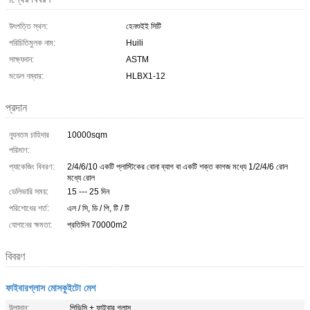
উৎপত্তি স্থল:
হেনশুইই সিটি
পরিচিতিমুলক নাম:
Huili
সাক্ষ্যদান:
ASTM
মডেল নম্বার:
HLBX1-12
প্রদান
ন্যূনতম চাহিদার
10000sqm
পরিমাণ:
প্যাকেজিং বিবরণ:
2/4/6/10 একটি প্লাস্টিকের বোনা ব্যাগ বা একটি শক্ত কাগজ মধ্যে 1/2/4/6 রোল
মধ্যে রোল
ডেলিভারি সময়:
15 --- 25 দিন
পরিশোধের শর্ত:
এল / সি, ডি / পি, টি / টি
যোগানের ক্ষমতা:
প্রতিদিন 70000m2
বিবরণ
ফাইবারগ্লাস মোসকুইটো মেশ
উপাদান:
পিভিসি + ফাইবার গ্লাস