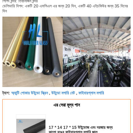
শিপিং বন্দর: তিয়ানজিন বন্দর
ডেলিভারি বিশদ: একটি 20 এফসিএল এর জন্য 20 দিন, একটি 40 এইচকিউর জন্য 35 দিনের
দিন
অ্যান্টি পোকার উইন্ডো স্ক্রিন
উইন্ডো মশারি নেট
ফাইবারগ্লাস মশারি
ট্যাগ:
,
,
এর সেরা মূল্য পান
17 * 14 17 * 15 উইন্ডোজ এবং দরজার জন্য
কালো রঙের ফাইবারগ্লাস মশারি জাল