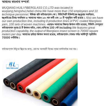
আমাদের কারখানা সম্পর্কে:
WUQIANG HUILI FIBERGLASS CO.,LTD was located in
wuqiang,hengshui,hebei china.We have more than 150 employees and 10
technique personnel.
উকিয়াং হুলি ফাইবারগ্লাস কো। লিমিটেডটি হিউশুইয়ের হুঙ্কুয়ায় অবস্থিত,
হুঙ্কাইয়ের চীনায় অবস্থিত e আমাদের আরও ১৫০ জন কর্মী এবং ১০ টি প্রযুক্তি কর্মী রয়েছে।
Also we have
our own production line, including 8 production lines of PVC coated fiberglass
yarn, 100 sets of woven machines.
এছাড়াও আমাদের নিজস্ব উত্পাদন লাইন রয়েছে, পিভিসি লেপযুক্ত
ফাইবারগ্লাস সুতার 8 টি উত্পাদন লাইন, বোনা মেশিনের 100 সেট including
We features great
production capability, the output of fiberglass insect screen is 70000 square
meters per day.
আমাদের দুর্দান্ত উত্পাদন ক্ষমতা রয়েছে, ফাইবারগ্লাস পোকার পর্দার আউটপুট প্রতিদিন
70000 বর্গমিটার।
ফাইবারগ্লাস উইন্ডো স্ক্রিনের জন্য, রোলের আকারটি নিজের দ্বারা কাস্টমাইজ করা যায়।