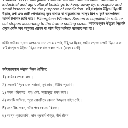
industrial and agricultural buildings to keep away fly, mosquito and
small insects or for the purpose of ventilation.
ফাইবারগ্লাস উইন্ডো স্ক্রিনটি
উড়াল, মশা এবং ছোট পোকামাকড় দূরে রাখতে বা বায়ুচলাচলের লক্ষ্যে শিল্প ও কৃষি ভবনগুলিতে
আদর্শ উপাদান তৈরি করে।
Fiberglass Window Screen is supplied in rolls or
cut stripes according to the frame setting sizes.
ফাইবারগ্লাস উইন্ডো স্ক্রিনটি
ফ্রেম সেটিং মাপ অনুসারে রোলস বা কাটা স্ট্রিপগুলিতে সরবরাহ করা হয়।
হুইলি ফাইবার গ্লাস আপনাকে ভাল পোকার পর্দা, উইন্ডো স্ক্রিন, ফাইবারগ্লাস মশারি স্ক্রিন এবং
ফাইবারগ্লাস উইন্ডো স্ক্রিন সরবরাহ করতে পারে (ওয়্যার নেট)
ফাইবারগ্লাস উইন্ডো স্ক্রিন বৈশিষ্ট্য:
1) কার্যকর পোকা বাধা।
2) সহজেই স্থির এবং সরানো, সূর্য-ছায়া, ইউভি প্রমাণ।
3) সহজ পরিষ্কার, গন্ধ নেই, স্বাস্থ্যের জন্য ভাল।
4) জালটি অভিন্ন, পুরো রোলটিতে কোনও উজ্জ্বল লাইন নেই।
5) নরম টাচ করুন, ভাঁজ পরে কোনও ক্রিজ।
6) অগ্নি প্রতিরোধী, ভাল প্রসার্য শক্তি, দীর্ঘ জীবন।