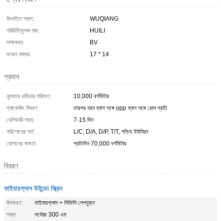
উৎপত্তি স্থল:
WUQIANG
পরিচিতিমুলক নাম:
HUILI
সাক্ষ্যদান:
BV
মডেল নম্বার:
17 * 14
প্রদান
ন্যূনতম চাহিদার পরিমাণ:
10,000 বর্গমিটার
প্যাকেজিং বিবরণ:
তারপর বয়ন ব্যাগ সঙ্গে opp ব্যাগ সঙ্গে রোল প্রতি
ডেলিভারি সময়:
7-15 দিন
পরিশোধের শর্ত:
L/C, D/A, D/P, T/T, পশ্চিম ইউনিয়ন
যোগানের ক্ষমতা:
প্রতিদিন 70,000 বর্গমিটার
বিবরণ
ফাইবারগ্লাস উইন্ডো স্ক্রিন
উপকরণ:
ফাইবারগ্লাস + পিভিসি লেপযুক্ত
লম্বা:
সর্বোচ্চ 300 এম