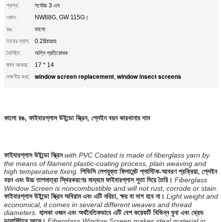
প্রস্থ:
সর্বোচ্চ 3 এম
ওজন:
NW88G, GW 115G।
রঙ:
কালো
তারের ব্যাস:
0.28mm
বৈশিষ্ট্য:
অগ্নি প্রতিরোধক
জাল আকার:
17 * 14
window screen replacement
window insect screens
লক্ষণীয় করা:
,
কালো রঙ, ফাইবারগ্লাস উইন্ডো স্ক্রিন, প্লেইন বয়ন কারখানার দাম
ফাইবারগ্লাস উইন্ডো স্ক্রিন
with PVC Coated is made of fiberglass yarn by
the means of filament plastic-coating process, plain weaving and
high temperature fixing.
পিভিসি লেপযুক্ত ফিলামেন্ট প্লাস্টিক-আবরণ প্রক্রিয়া, প্লেইন
বয়ন এবং উচ্চ তাপমাত্রা স্থিরকরণের মাধ্যমে ফাইবারগ্লাস সুতা দিয়ে তৈরি।
Fiberglass
Window Screen is noncombustible and will not rust, corrode or stain.
ফাইবারগ্লাস উইন্ডো স্ক্রিন অবিরাম এবং এটি মরিচা, ক্ষয় বা দাগ হবে না।
Light weight and
economical, it comes in several different weaves and thread
diameters.
হালকা ওজন এবং অর্থনৈতিকভাবে এটি বেশ কয়েকটি বিভিন্ন বুনা এবং থ্রেড
ডায়ামিটারে আসে।
Fiberglass Window Screen makes ideal material in