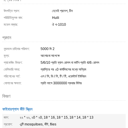
উৎপত্তি স্থল:
হেবেই প্রদেশ, চীন
পরিচিতিমুলক নাম:
Huili
মডেল নম্বার:
ঐ খ-1010
প্রদান
ন্যূনতম চাহিদার পরিমাণ:
5000 মি 2
মূল্য:
আলোচনা সাপেক্ষে
প্যাকেজিং বিবরণ:
5/6/10 প্রতি ব্যাগ রোলস বা কার্টন প্রতি 4/6 রোলস
ডেলিভারি সময়:
প্রাপ্তির পর ২0 কার্যদিবসের মধ্যে অগ্রিম
পরিশোধের শর্ত:
এল / সি, ডি / পি, টি / টি, ওয়েস্টার্ন ইউনিয়ন
যোগানের ক্ষমতা:
প্রতি মাসে 3000000 স্কয়ার মিটার
বিবরণ
ফাইবারগ্লাস কীট স্ক্রিন
জাল:
২২ * ২২, ২0 * ২0, 18 * 16, 18 * 15, 18 * 14, 18 * 13
প্রয়োগ:
এন্টি mosquitoes, কীট, flies