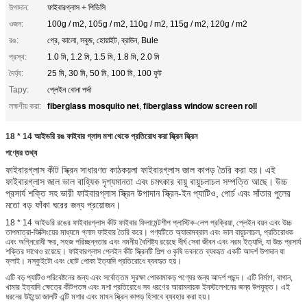
উপাদান:
ফাইবারগ্লাস + পিভিসি
ওজন:
100g / m2, 105g / m2, 110g / m2, 115g / m2, 120g / m2
রঙ:
গ্রে, কালো, সবুজ, হোয়াইট, ব্রাউন, Bule
প্রস্থ:
1.0 মি, 1.2 মি, 1.5 মি, 1.8 মি, 2.0 মি
দৈর্ঘ্য:
25 মি, 30 মি, 50 মি, 100 মি, 100 ফুট
Tapy:
প্লেইন বোনা পর্দা
fiberglass mosquito net
fiberglass window screen roll
লক্ষণীয় করা:
,
18 * 14 আইভরি রঙ ফাইবার গ্লাস মশা থেকে প্রতিরোধ করা স্ক্রিন স্ক্রিন
পণ্যের তথ্য
ফাইবারগ্লাস কীট স্ক্রিন সাধারণত কাঠকয়লা ফাইবারগ্লাস জাল কাপড় তৈরি করা হয়।
এই
ফাইবারগ্লাস জাল ভাল বাহ্যিক দৃশ্যমানতা এবং চমৎকার বায়ু বায়ুচলাচল সম্পত্তি আছে।
উচ্চ
প্রসার্য শক্তি সহ ভারী ফাইবারগ্লাস স্ক্রিন উপাদান স্ক্রিন-ইন প্যাটিও, পোর্চ এবং সাঁতার পুলের
মতো বড় ফাঁকা ঘরের জন্য প্রয়োজন।
18 * 14 আইভরি রঙের ফাইবারগ্লাস কীট ফাইবার ফিলামেন্টশীপ প্লাস্টিক-লেপ প্রক্রিয়া, প্লেইন বয়ন এবং উচ্চ
তাপমাত্রা-ফিক্সিংয়ের মাধ্যমে গ্লাস ফাইবার তৈরি করে। পণ্যটিতে অ্যাডামব্রাল এবং ভাল বায়ুচলাচল, প্রতিরোধক
এবং অগ্নিরোধী ক্ষয়, সহজ পরিচ্ছন্নতার এবং নমনীয় বৈশিষ্ট্য রয়েছে দীর্ঘ সেবা জীবন এবং নরম ইত্যাদি, যা উচ্চ প্রসার্য
শক্তির সাথেও রয়েছে। ফাইবারগ্লাস প্লেইন কীট স্ক্রিনটি শিল্প ও কৃষি ভবনতে ব্যবহৃত একটি আদর্শ উপাদান যা
ফ্লাই। মস্কুইটো এবং ছোট পোকা ইত্যাদি প্রতিরোধে ব্যবহৃত হয়।
এটি বড় প্যাটিও পরিবেষ্টনের জন্য এবং সর্বোত্তম সুরক্ষা পোকামাকড় পণ্যের জন্য আদর্শ পছন্দ। এটি নির্মাণ, বাগান,
খামার ইত্যাদি ক্ষেত্রে কীটপতঙ্গ এবং মশা প্রতিরোধে সব ধরণের আরামদায়ক ইনস্টলেশনের জন্য উপযুক্ত। এই
ধরনের উইন্ডো জালটি এন্টি মশার এবং মাখন স্ক্রিন কাপড় হিসাবে ব্যবহার করা হয়।