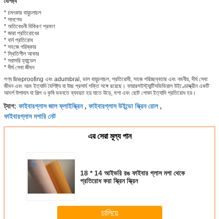
বৈশিষ্ট্য
* চমৎকার বায়ুচলাচল
* সানশেড
* অতিবেগুনী বিকিরণ প্রমাণ
* জারা প্রতিরোধের
* বার্ন প্রতিরোধ
* সহজে পরিষ্কার
* স্থিতিশীল আকার
* সরাসরি হ্যান্ডেল
* দীর্ঘ সেবা জীবন
পণ্য fireproofing এবং adumbral, ভাল বায়ুচলাচল, প্রতিরোধী, সহজ পরিচ্ছন্নতার এবং নমনীয়, দীর্ঘ সেবা
জীবন এবং নরম ইত্যাদি বৈশিষ্ট্য যা উচ্চ প্রসার্য শক্তি সঙ্গে রয়েছে। ফায়ারসইস্ট্যান্টিসভিভিয়াল উইণ্ডোস্ক্রীন একটি
আদর্শ উপাদান যা শিল্প ও কৃষি ভবনতে ব্যবহৃত হয় যাতে উড়ে, মশা এবং ছোট পোকা ইত্যাদি প্রতিরোধ হয়।
ফাইবারগ্লাস জাল ফ্লাইস্ক্রিন
ফাইবারগ্লাস উইন্ডো স্ক্রিন রোল
ট্যাগ:
,
,
ফাইবারগ্লাস মশারি নেট
এর সেরা মূল্য পান
18 * 14 আইভরি রঙ ফাইবার গ্লাস মশা থেকে
প্রতিরোধ করা স্ক্রিন স্ক্রিন
চালিয়ে