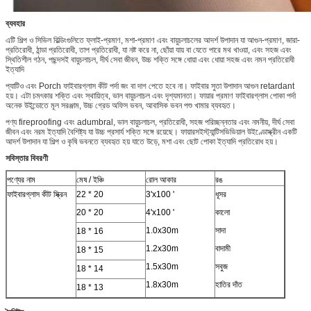
ব্যবহার
এটি শিল্প ও সিভিল বিল্ডিংগুলিতে ফ্লাই-প্রমাণ, মশা-প্রমাণ এবং বায়ুচলাচলের আদর্শ উপাদান যা আগুন-প্রমাণ, জারা-
প্রতিরোধী, ঠান্ডা প্রতিরোধী, তাপ প্রতিরোধী, যা নষ্ট করে না, ছোঁয়া যায় বা যেতে পারে মথ খাওয়া, এবং সহজ এবং
স্থিতিশীল গঠন, পছন্দসই বায়ুচলাচল, দীর্ঘ সেবা জীবন, উচ্চ শক্তি সঙ্গে ধোয়া এবং ধোয়া সহজ এবং নমন প্রতিরোধী
ইত্যাদি
প্যাটিও এবং Porch ফাইবারগ্লাস কীট পর্দা
জং বা দাগ পেতে হবে না। ফাইবার সুতা উপাদান আগুন retardant
হয়।
এটা চমৎকার শক্তি এবং স্থায়িত্ব, ভাল বায়ুচলাচল এবং দৃশ্যমানতা। ফায়ার প্রমাণ ফাইবারগ্লাস পোকা পর্দা
অনেক উইন্ডোতে মূল সরঞ্জাম, উচ্চ গ্রেড অফিস ভবন, আবাসিক ভবন পশু খামার ব্যবহৃত।
পণ্য fireproofing এবং adumbral, ভাল বায়ুচলাচল, প্রতিরোধী, সহজ পরিচ্ছন্নতার এবং নমনীয়, দীর্ঘ সেবা
জীবন এবং নরম ইত্যাদি বৈশিষ্ট্য যা উচ্চ প্রসার্য শক্তি সঙ্গে রয়েছে। ফায়ারসইস্ট্যান্টিসভিভিয়াল উইণ্ডোস্ক্রীন একটি
আদর্শ উপাদান যা শিল্প ও কৃষি ভবনতে ব্যবহৃত হয় যাতে উড়ে, মশা এবং ছোট পোকা ইত্যাদি প্রতিরোধ হয়।
সবিস্তার বিবরণী
পণ্যের নাম
মেষ / ইঞ্চি
রোল আকার
রঙ
ফাইবারগ্লাস কীট স্ক্রিন
22 * 20
3'x100 '
ধূসর
20 * 20
4'x100 '
কালো
1.0x30m
সাদা
18 * 16
1.2x30m
বাদামী
18 * 15
1.5x30m
সবুজ
18 * 14
1.8x30m
হাতির দাঁত
18 * 13