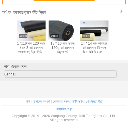
ফাইবারগ্লাস কীট স্ক্রিন
অধিক
ন্ডো স্ক্রিন
17x16 জাল 120 ​​গ্রাম
18 * 16 জাল আকার
14 * 14 জাল আকারের
হুইলি ফাইবার
8x14 জাল
/ এম 2 ফাইবারগ্লাস
120g ফাইবারগ্লাস
ফাইবারগ্লাস কীটপতঙ্গ
স্ক্রিন মেশ আই
স পোকামাকড়
পোকামাকড় স্ক্রিন পিভিসি
উইন্ডো পর্দা
স্ক্রিন 80 জি / এম 2
/ ব্ল্যাক 10-30
্রিন
লেপযুক্ত ফায়ার
উইন্ডোর জন্য ব্যবহৃত
প্রতিরোধক
ভাষা পরিবর্তন করুন
Bengali
বাড়ি
|
আমাদের সম্পর্কে
|
যোগাযোগ করুন
|
সাইট ম্যাপ
|
গোপনীয়তা নীতি
ডেস্কটপ দেখুন
Copyright © 2019 - 2026 Wuqiang County Huili Fiberglass Co., Ltd..
All rights reserved.