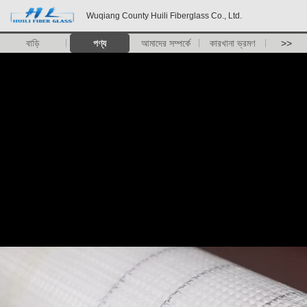
Wuqiang County Huili Fiberglass Co., Ltd.
বাড়ি
পণ্য
আমাদের সম্পর্কে
কারখানা ভ্রমণ
>>